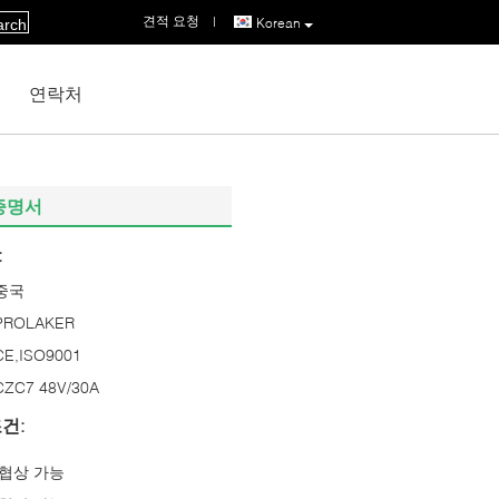
견적 요청
|
Korean
arch
연락처
 증명서
:
중국
PROLAKER
CE,ISO9001
CZC7 48V/30A
건:
협상 가능