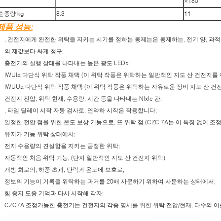
×180
순중량 kg
8.3
11
제품 성능:
, 건전지에게 완전한 위탁을 지키는 시기를 정하는 통제는은 통제하는, 전기 양, 과
의 제값보다 싸게 청구;
충전기의 실행 상태를 나타내는 높은 광도 LEDs;
IWUIa 다단식 위탁 작풍 채택 (이 위탁 작풍은 위탁하는 일반적인 지도 산 건전지를
IWUUa 다단식 위탁 작풍 채택 (이 위탁 작풍은 위탁하는 자유로운 정비 지도 산 건
건전지 전압, 위탁 현재, 수용량, 시간 등을 나타내는 Nixie 관;
, 타임 딜레이 시작 자동 검사로, 연약하 시작은 작용합니다;
일정한 전압 점을 위한 온도 보상 기능으로, 뜨 위탁 점 (CZC 7A는 이 특징 없이 조
유지가 기능 위탁 상태에서;
전지 수용량의 견실함을 지키는 공정한 위탁;
자동적인 처음 위탁 기능; (단지 일반적인 지도 산 건전지 위탁)
개방 회로의, 하중 초과, 단락과 온도에 보호로;
정보의 기능이 기록을 위탁하는 과거를 20배 사문하기 위하여 사문하는 상태에서;
힘 중지 도중 기억과 다시 시작해 각자;
CZC7A 조정가능한 충전기는 건전지의 각종 명세를 위한 위탁 전압/현재, 다수의 