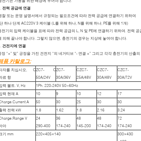
충전기는 가동을 위한 배경에 두어야 합니다.
2.
전력 공급에 연결
명찰 또는 운영 설명서에서 규정되는 필요조건에 따라 전력 공급에 연결하기 위하여
단 하나 단계 AC220V 3 케이블 (L를 위해 하나, N를 위해 하나; PE를 위해 1개)
충전기의 입력 케이블을 표에 따라 전력 공급의 L, N 및 PE에 연결하기 위하여. 전력
에 의해 끝나야 합니다. 그렇지 않으면, 충전기의 경우는 지상에 놓여야 합니다.
3.
건전지에 연결
긍정 “+” 및” 긍정을 가진 건전지 “의 네거티브 “- 연결 +” 그리고 각각 충전기의 산출의 
제품 카탈로그:
타자를 치십시오,
CZC7-
CZC7-
CZC7-
CZC7-
CZC7-
자료 항
50A/24V
30A/36V
25A/48V
30A/48V
30A/72V
입력 볼트. V, Hz
1Ph. 220-240V 50~60Hz
입력 현재 A
10
9
10
12
17
Charge.Current A
50
30
25
30
30
출력 전력 kW
1.8
1.62
1.8
2.16
3.24
Charge.Range V
24
36
48
48
72
아아
290-400
174-240
145-200
174-240
174-240
크기 mm
220×405×140
300×430