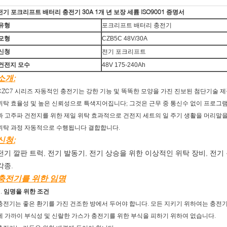
전기 포크리프트 배터리 충전기 30A 1개 년 보장 세륨 ISO9001 증명서
유형
포크리프트 배터리 충전기
모형
CZB5C 48V/30A
신청
전기 포크리프트
건전지 모수
48V 175-240Ah
소개:
CZC7 시리즈 자동적인 충전기는 강한 기능 및 똑똑한 모양을 가진 진보된 첨단기술 제품
위탁 효율성 및 높은 신뢰성으로 특색지어집니다; 그것은 근무 중 통신수 없이 프로그램
과 고주파 건전지를 위한 제일 위탁 효과적으로 건전지 세트의 일 주기 생활을 머리말을
위탁 과정 자동적으로 수행됩니다 결합합니다.
신청:
전기 깔판 트럭, 전기 발동기, 전기 상승을 위한 이상적인 위탁 장비, 전기
각종.
충전기를 위한 임명
1.
임명을 위한 조건
충전기는 좋은 환기를 가진 건조한 방에서 두어야 합니다. 모든 지키기 위하여는 충전기
에 가까이 부식성 및 신랄한 가스가 충전기를 위한 부식을 피하기 위하여 없습니다.