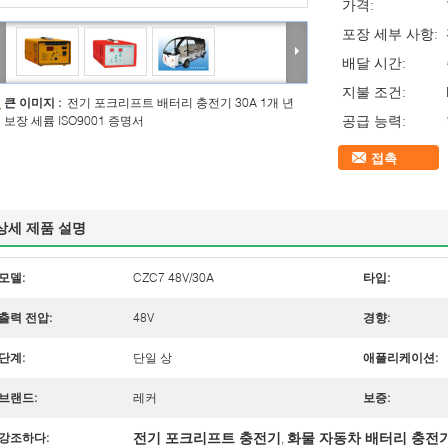
가격:
포장 세부 사항:
배달 시간:
지불 조건:
큰 이미지 :
전기 포크리프트 배터리 충전기 30A 1개 년
공급 능력:
보장 세륨 ISO9001 증명서
접촉
상세 제품 설명
모델:
CZC7 48V/30A
타입:
출력 전압:
48V
경향:
단계:
단일 상
애플리케이션:
브랜드:
레커
보증:
전기 포크리프트 충전기
화물 자동차 배터리 충전
강조하다:
,