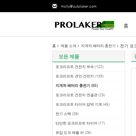
molly@autolaker.com
홈
전기 포크
홈
제품 소개
지게차 배터리 충전기
모든 제품
포크리프트 건전지 부속
(122)
포크리프트 견인 건전지
(133)
지게차 배터리 충전기
(65)
포크리프트 건전지 연결관
(23)
포크리프트 타이어 압박 기계
(45)
전기 스택
(28)
단단한 포크리프트 타이어
(17)
유압 도크 레벨 러
(26)