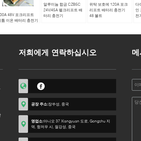
알루미늄 합금 CZB5C
위탁 보호에 120A 포크
다
24V/45A 펠크리프트 배
리프트 배터리 충전기
인
100A 48V 포크리프트
터리 충전기
48 볼트
전기
리튬 이온 배터리 충전기
실리콘 제어 정류기
저희에게 연락하십시오
메
엇
공장 주소:
장쑤성, 중국
장
영업소:
아니오 37 Xiangyuan 도로, Gongshu 지
역, 항저우 시, 절강성, 중국