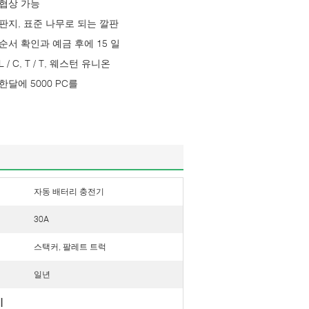
협상 가능
판지, 표준 나무로 되는 깔판
순서 확인과 예금 후에 15 일
L / C, T / T, 웨스턴 유니온
한달에 5000 PC를
자동 배터리 충전기
30A
스택커, 팔레트 트럭
일년
기