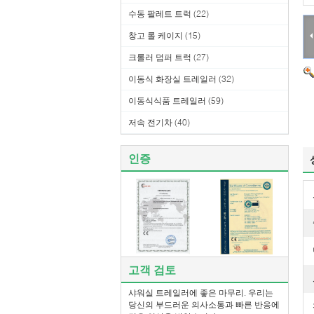
수동 팔레트 트럭
(22)
창고 롤 케이지
(15)
크롤러 덤퍼 트럭
(27)
이동식 화장실 트레일러
(32)
이동식식품 트레일러
(59)
저속 전기차
(40)
인증
고객 검토
샤워실 트레일러에 좋은 마무리. 우리는
당신의 부드러운 의사소통과 빠른 반응에