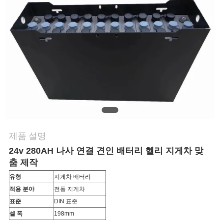
연
락
처
뉴
스
제품 설명
사
24v 280AH 나사 연결 견인 배터리 헬리 지게차 맞
춤 제작
이
유형
지게차 배터리
트
적용 분야
전동 지게차
표준
DIN 표준
맵
셀 폭
198mm