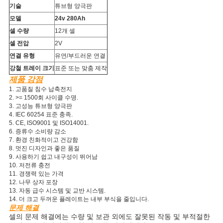
기술
튜브형 양극판
개
모델
24v 280Ah
셀 수량
12개 셀
인
셀 전압
2V
연결 유형
유연/부드러운 연결
정
강철 트레이 크기
표준 또는 맞춤 제작
보
제품 강점
1. 고품질 침수 납축전지
보
2. >= 1500회 사이클 수명.
3. 고성능 튜브형 양극판
4. IEC 60254 표준 충족.
호
5. CE, ISO9001 및 ISO14001.
6. 증류수 소비량 감소
정
7. 환경 친화적이고 건강함
8. 멋진 디자인과 좋은 품질
책
9. 사용하기 쉽고 내구성이 뛰어남
10. 저전류 충전
11. 경쟁력 있는 가격
12. 나무 상자 포장
13. 자동 급수 시스템 및 교반 시스템.
14. 더 크고 두꺼운 플레이트는 내부 부식을 줄입니다.
문제 해결
셀의 문제 해결에는 수량 및 보관 외에도 잘못된 작동 및 부적절한