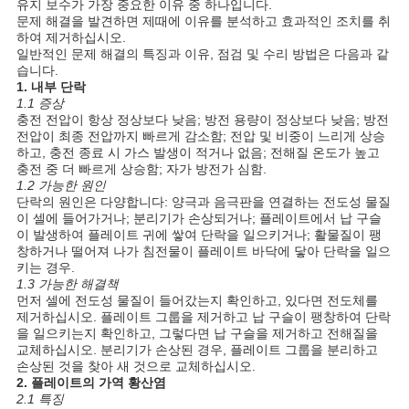
유지 보수가 가장 중요한 이유 중 하나입니다.
문제 해결을 발견하면 제때에 이유를 분석하고 효과적인 조치를 취
하여 제거하십시오.
일반적인 문제 해결의 특징과 이유, 점검 및 수리 방법은 다음과 같
습니다.
1. 내부 단락
1.1 증상
충전 전압이 항상 정상보다 낮음; 방전 용량이 정상보다 낮음; 방전
전압이 최종 전압까지 빠르게 감소함; 전압 및 비중이 느리게 상승
하고, 충전 종료 시 가스 발생이 적거나 없음; 전해질 온도가 높고
충전 중 더 빠르게 상승함; 자가 방전가 심함.
1.2 가능한 원인
단락의 원인은 다양합니다: 양극과 음극판을 연결하는 전도성 물질
이 셀에 들어가거나; 분리기가 손상되거나; 플레이트에서 납 구슬
이 발생하여 플레이트 귀에 쌓여 단락을 일으키거나; 활물질이 팽
창하거나 떨어져 나가 침전물이 플레이트 바닥에 닿아 단락을 일으
키는 경우.
1.3 가능한 해결책
먼저 셀에 전도성 물질이 들어갔는지 확인하고, 있다면 전도체를
제거하십시오. 플레이트 그룹을 제거하고 납 구슬이 팽창하여 단락
을 일으키는지 확인하고, 그렇다면 납 구슬을 제거하고 전해질을
교체하십시오. 분리기가 손상된 경우, 플레이트 그룹을 분리하고
손상된 것을 찾아 새 것으로 교체하십시오.
2. 플레이트의 가역 황산염
2.1 특징