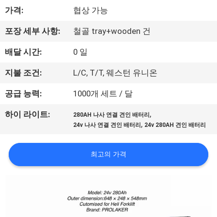
소
가격:
협상 가능
개
포장 세부 사항:
철골 tray+wooden 건
공
배달 시간:
0 일
장
지불 조건:
L/C, T/T, 웨스턴 유니온
투
공급 능력:
1000개 세트 / 달
어
,
하이 라이트:
280AH 나사 연결 견인 배터리
,
24v 나사 연결 견인 배터리
24v 280AH 견인 배터리
품
최고의 가격
질
관
리