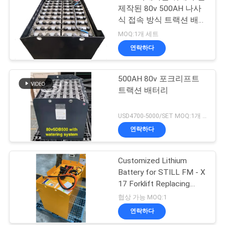
제작된 80v 500AH 나사
식 접속 방식 트랙션 배터
리
MOQ:1개 세트
연락하다
500AH 80v 포크리프트
트랙션 배터리
USD4700-5000/SET MOQ:1개 세트
연락하다
Customized Lithium
Battery for STILL FM - X
17 Forklift Replacing
48V/775AH Lead - Acid
협상 가능 MOQ:1
Battery to 51.2V 690AH
연락하다
Lithium Battery