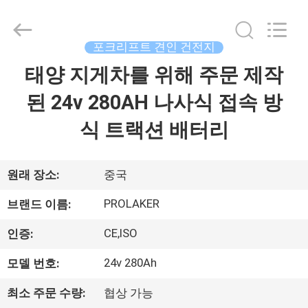
supplier.
Copyright
©
2017
-
포크리프트 견인 건전지
2026
LAKER
태양 지게차를 위해 주문 제작
홈
AUTOPARTS
CO.,LIMITED.
All
된 24v 280AH 나사식 접속 방
Rights
Reserved.
제
식 트랙션 배터리
품
소
원래 장소:
중국
개
PROLAKER
브랜드 이름:
CE,ISO
인증:
회
24v 280Ah
모델 번호:
사
최소 주문 수량:
협상 가능