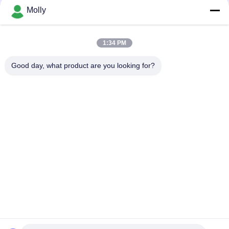
을 지배할까요?
Molly
개
인
1:34 PM
loading...
정
Good day, what product are you looking for?
보
모든
보
포크리프트 건전지 
포크리프트 견인 건
호
부속
전지
정
지게차 배터리 충전
포크리프트 건전지 
기
연결관
책
포크리프트 타이어 
전기 스택
압박 기계
단단한 포크리프트 
유압 도크 레벨 러
타이어