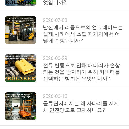
소
엇입니까?
개
2026-07-03
납산에서 리튬으로의 업그레이드는
공
실제 사례에서 스틸 지게차에서 어
떻게 수행됩니까?
장
투
2026-06-29
어
전류 변동으로 인해 배터리가 손상
되는 것을 방지하기 위해 커넥터를
선택하는 방법은 무엇입니까?
품
질
2026-06-18
물류단지에서는 왜 사다리를 지게
관
차 안전망으로 교체하나요?
리