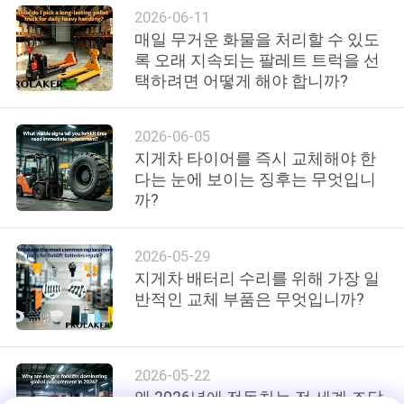
2026-06-11
연
매일 무거운 화물을 처리할 수 있도
록 오래 지속되는 팔레트 트럭을 선
락
택하려면 어떻게 해야 합니까?
처
2026-06-05
지게차 타이어를 즉시 교체해야 한
뉴
다는 눈에 보이는 징후는 무엇입니
까?
스
2026-05-29
사
지게차 배터리 수리를 위해 가장 일
반적인 교체 부품은 무엇입니까?
이
트
맵
2026-05-22
왜 2026년에 전동차는 전 세계 조달