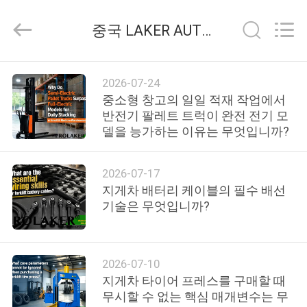
supplier.
Copyright
©
중국 LAKER AUTOPARTS CO.,LIMITED 회사 뉴스
2017
-
2026
LAKER
홈
AUTOPARTS
CO.,LIMITED.
2026-07-24
All
중소형 창고의 일일 적재 작업에서
Rights
Reserved.
반전기 팔레트 트럭이 완전 전기 모
제
델을 능가하는 이유는 무엇입니까?
품
소
2026-07-17
지게차 배터리 케이블의 필수 배선
개
기술은 무엇입니까?
회
2026-07-10
사
지게차 타이어 프레스를 구매할 때
무시할 수 없는 핵심 매개변수는 무