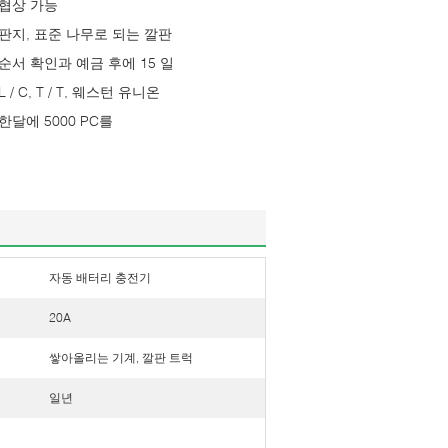
협상 가능
판지, 표준 나무로 되는 깔판
순서 확인과 예금 후에 15 일
L / C, T / T, 웨스턴 유니온
한달에 5000 PC를
자동 배터리 충전기
20A
쌓아올리는 기계, 깔판 트럭
일년