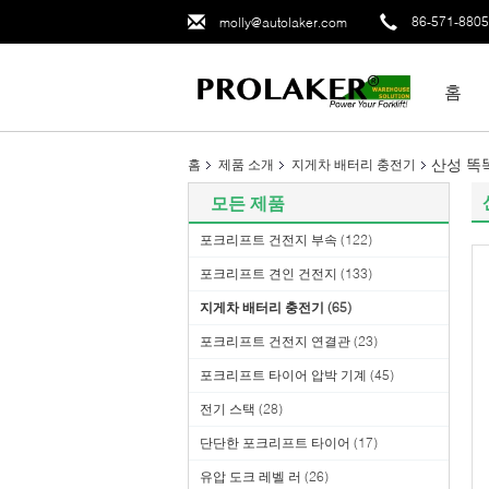
86-571-880
molly@autolaker.com
홈
산성 똑똑
홈
제품 소개
지게차 배터리 충전기
모든 제품
포크리프트 건전지 부속
(122)
포크리프트 견인 건전지
(133)
지게차 배터리 충전기
(65)
포크리프트 건전지 연결관
(23)
포크리프트 타이어 압박 기계
(45)
전기 스택
(28)
단단한 포크리프트 타이어
(17)
유압 도크 레벨 러
(26)