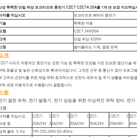
산성 똑똑한 단일 위상 포크리프트 충전기 CZC7 CZC7A 20A를 1개 년 보장 지도하
타자를 치십시오
포크리프트 배터리 충전기
기술
똑똑한 자동
모형
CZC7 24V/20A
단계
단일 위상 3220V
신청
쌓아올리는 기계, 깔판 트럭
소개:
CZC7 시리즈 자동적인 충전기는 강한 기능 및 똑똑한 모양을 가진 진보된 첨단기술 제품
위탁 효율성 및 높은 신뢰성으로 특색지어집니다; 그것은 근무 중 통신수 없이 프로그램
과 고주파 건전지를 위한 제일 위탁 효과적으로 건전지 세트의 일 주기 생활을 머리말을
위탁 과정 자동적으로 수행됩니다 결합합니다.
신청:
전기 깔판 트럭, 전기 발동기, 전기 상승을 위한 이상적인 위탁 장비, 전기
각종.
타자를 치십시오,
CZC7-
CZC7-
CZC7-
CZC7-
CZC7-
CZC7
자료 항
20A/24V
25A/24V
30A/24V
35A/24V
20A/48V
40A
입력 볼트. V, Hz
1Ph.220-240V 50~60Hz