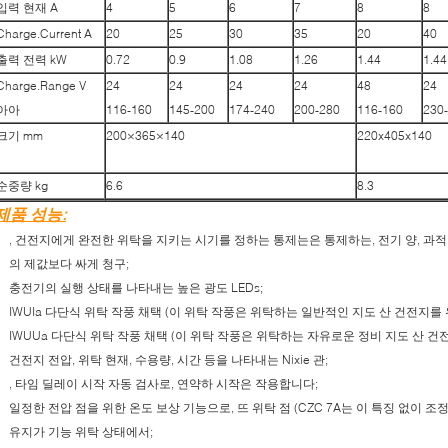
입력 현재 A
4
5
6
7
8
8
Charge.Current A
20
25
30
35
20
40
출력 전력 kW
0.72
0.9
1.08
1.26
1.44
1.44
Charge.Range V
24
24
24
24
48
24
아아
116-160
145-200
174-240
200-280
116-160
230
크기 mm
200×365×140
220x405x140
순중량 kg
6.6
8.3
제품 성능:
, 건전지에게 완전한 위탁을 지키는 시기를 정하는 통제는은 통제하는, 전기 양, 과
의 제값보다 싸게 청구;
충전기의 실행 상태를 나타내는 높은 광도 LEDs;
IWUIa 다단식 위탁 작풍 채택 (이 위탁 작풍은 위탁하는 일반적인 지도 산 건전지를
IWUUa 다단식 위탁 작풍 채택 (이 위탁 작풍은 위탁하는 자유로운 정비 지도 산 건
건전지 전압, 위탁 현재, 수용량, 시간 등을 나타내는 Nixie 관;
, 타임 딜레이 시작 자동 검사로, 연약하 시작은 작용합니다;
일정한 전압 점을 위한 온도 보상 기능으로, 뜨 위탁 점 (CZC 7A는 이 특징 없이 조
유지가 기능 위탁 상태에서;