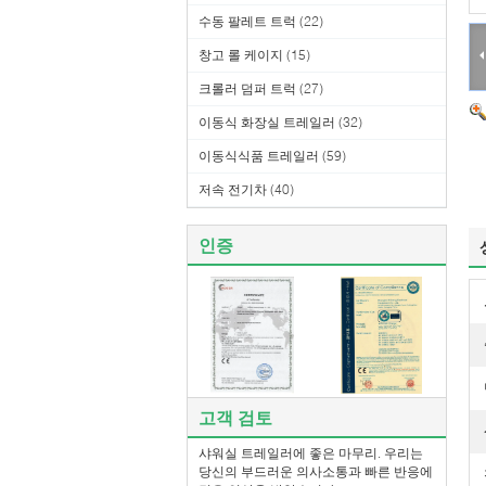
수동 팔레트 트럭
(22)
창고 롤 케이지
(15)
크롤러 덤퍼 트럭
(27)
이동식 화장실 트레일러
(32)
이동식식품 트레일러
(59)
저속 전기차
(40)
인증
고객 검토
샤워실 트레일러에 좋은 마무리. 우리는
당신의 부드러운 의사소통과 빠른 반응에