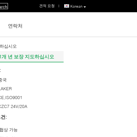
견적 요청
|
Korean
arch
연락처
지도하십시오
 1개 년 보장 지도하십시오
:
중국
LAKER
CE,ISO9001
CZC7 24V/20A
건:
협상 가능