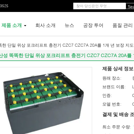
53525
Se
제품 소개
회사 소개
뉴스
공장 투어
품질 관리
한 단일 위상 포크리프트 충전기 CZC7 CZC7A 20A를 1개 년 보장 
산성 똑똑한 단일 위상 포크리프트 충전기 CZC7 CZC7A 20A를
제품 상세 정보
원래 장소:
브랜드 이름:
인증:
모델 번호:
결제 및 배송 조
최소 주문 수량: