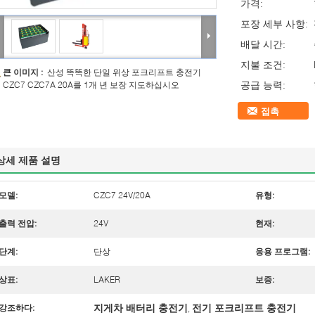
가격:
포장 세부 사항:
배달 시간:
지불 조건:
큰 이미지 :
산성 똑똑한 단일 위상 포크리프트 충전기
공급 능력:
CZC7 CZC7A 20A를 1개 년 보장 지도하십시오
접촉
상세 제품 설명
모델:
CZC7 24V/20A
유형:
출력 전압:
24V
현재:
단계:
단상
응용 프로그램:
상표:
LAKER
보증:
지게차 배터리 충전기
전기 포크리프트 충전기
강조하다:
,