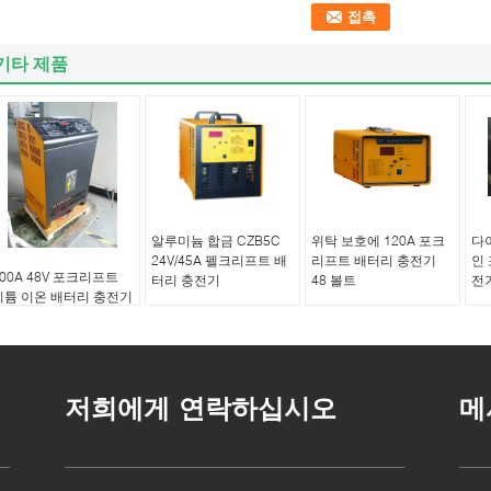
기타 제품
알루미늄 합금 CZB5C
위탁 보호에 120A 포크
다
24V/45A 펠크리프트 배
리프트 배터리 충전기
인
100A 48V 포크리프트
터리 충전기
48 볼트
전기
리튬 이온 배터리 충전기
실리콘 제어 정류기
저희에게 연락하십시오
메