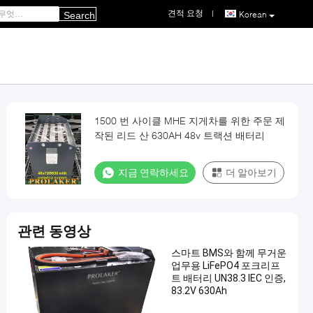
견적 요청
|
Korean
Search
1500 번 사이클 MHE 지게차를 위한 주문 제
작된 리드 산 630AH 48v 트랙션 배터리
지금 연락하세요
더 알아보기
관련 동영상
스마트 BMS와 함께 무거운
업무용 LiFePO4 포크리프
트 배터리 UN38.3 IEC 인증,
83.2V 630Ah