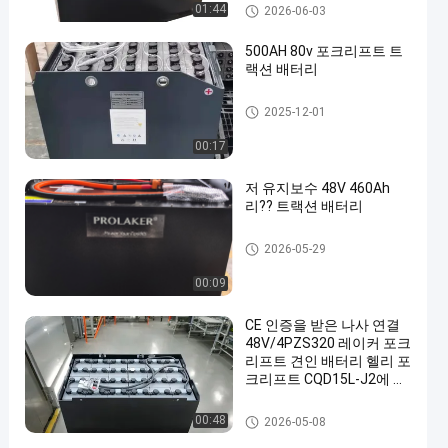
포크리프트 견인 건전지
01:44
2026-06-03
500AH 80v 포크리프트 트
랙션 배터리
포크리프트 견인 건전지
2025-12-01
00:17
저 유지보수 48V 460Ah
리?? 트랙션 배터리
포크리프트 견인 건전지
2026-05-29
00:09
CE 인증을 받은 나사 연결
48V/4PZS320 레이커 포크
리프트 견인 배터리 헬리 포
크리프트 CQD15L-J2에 적
합
포크리프트 견인 건전지
00:48
2026-05-08