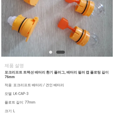
연
락
처
뉴
스
제품 설명
포크리프트 트랙션 배터리 환기 플러그, 배터리 필러 캡 플로팅 길이
SITEMAP
76mm
적용: 포크리프트 배터리 / 견인 배터리
개
모델: LK-CAP-3
인
플로트 길이: 77mm
크기: L
정