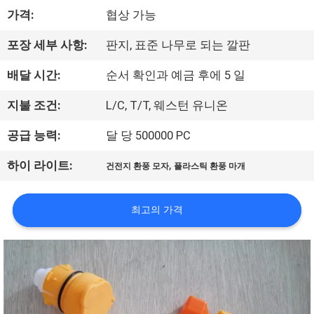
소
가격:
협상 가능
개
포장 세부 사항:
판지, 표준 나무로 되는 깔판
공
배달 시간:
순서 확인과 예금 후에 5 일
장
지불 조건:
L/C, T/T, 웨스턴 유니온
투
공급 능력:
달 당 500000 PC
어
,
하이 라이트:
건전지 환풍 모자
플라스틱 환풍 마개
품
최고의 가격
질
관
리