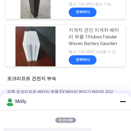
정의 가능한 크기 - BCI
협상 가능 MOQ:협상 가능
박스
연락하다
지게차 견인 지게차 배터
리 부품 15tubesTubular
Woven Battery Gauntlet
협상 가능 MOQ:교섭할 수 있습니다
연락하다
포크리프트 건전지 부속
강력 포크리프트 배터리 부품 EV 배터리 분리기 배터리 장갑
Molly
플라스틱 머리를 가진 직업적인 M10 견인 건전지 놀이쇠 나사 검
정 색깔
8:19 AM
크기 M 포크리프트 건전지 부속, 건전지 환풍 마개 부유물 길이
67mm 물자 PP