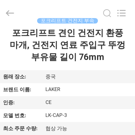
supplier.
Copyright
©
2017
-
포크리프트 건전지 부속
2026
LAKER
포크리프트 견인 건전지 환풍
홈
AUTOPARTS
CO.,LIMITED.
All
마개, 건전지 연료 주입구 뚜껑
Rights
Reserved.
제
부유물 길이 76mm
품
소
원래 장소:
중국
개
LAKER
브랜드 이름:
CE
인증:
회
LK-CAP-3
모델 번호:
사
최소 주문 수량:
협상 가능