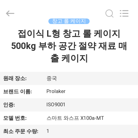
supplier.
Copyright
©
2017
-
창고 롤 케이지
2026
LAKER
접이식 L형 창고 롤 케이지
홈
AUTOPARTS
CO.,LIMITED.
All
500kg 부하 공간 절약 재료 매
Rights
Reserved.
제
출 케이지
품
소
원래 장소:
중국
개
Prolaker
브랜드 이름:
ISO9001
인증:
회
모델 번호:
스마트 와스프 X100a-MT
사
1
최소 주문 수량: