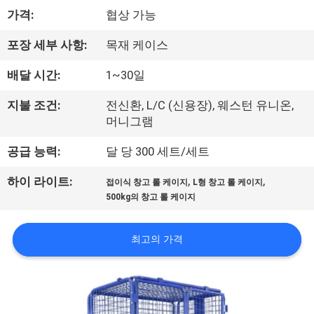
소
가격:
협상 가능
개
포장 세부 사항:
목재 케이스
공
배달 시간:
1~30일
장
지불 조건:
전신환, L/C (신용장), 웨스턴 유니온,
머니그램
투
공급 능력:
달 당 300 세트/세트
어
,
,
하이 라이트:
접이식 창고 롤 케이지
L형 창고 롤 케이지
500kg의 창고 롤 케이지
품
질
최고의 가격
관
리