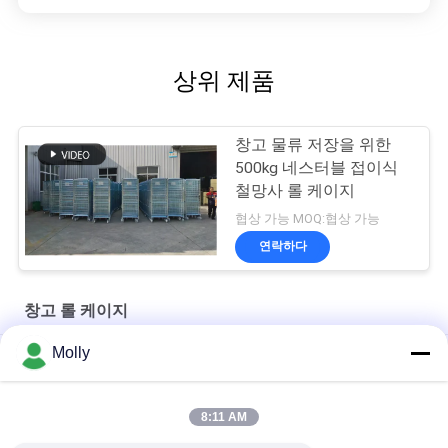
상위 제품
창고 물류 저장을 위한
500kg 네스터블 접이식
철망사 롤 케이지
협상 가능 MOQ:협상 가능
연락하다
창고 롤 케이지
Molly
중량용 고형 저항 포크리프트 유지보수 안전 작업 케이지
창고 물류용 헤비 듀티 A자형 롤 케이지 CH05038
8:11 AM
중량 CH05057 Q235 강철 산업용 2면 롤 케이지 창고