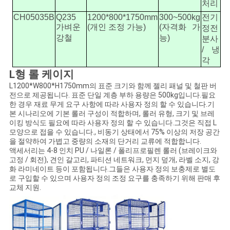
처리
보
CH05035B
Q235
1200*800*1750mm
300~500kg
전기
가벼운
(개인 조정 가능)
(자격화 가
정전
보
강철
능)
분사
/ 냉
호
각
L형 롤 케이지
정
L1200*W800*H1750mm의 표준 크기와 함께 젤리 패널 및 철판 버
전으로 제공됩니다. 표준 단일 계층 부하 용량은 500kg입니다.필요
책
한 경우 재료 무게 요구 사항에 따라 사용자 정의 할 수 있습니다.기
본 시나리오에 기본 롤러 구성이 적합하며, 롤러 유형, 크기 및 브레
이킹 방식도 필요에 따라 사용자 정의 할 수 있습니다.그것은 직접 L
모양으로 접을 수 있습니다., 비동기 상태에서 75% 이상의 저장 공간
을 절약하여 가볍고 중량의 소재의 단거리 교류에 적합합니다.
액세서리는 4-8 인치 PU / 나일론 / 폴리프로필렌 롤러 (브레이크와
고정 / 회전), 견인 갈고리, 파티션 네트워크, 먼지 덮개, 라벨 소지, 강
화 라미네이트 등이 포함됩니다.그들은 사용자 정의 보충제로 별도
로 구입할 수 있으며 사용자 정의 조정 요구를 충족하기 위해 판매 후
교체 지원.